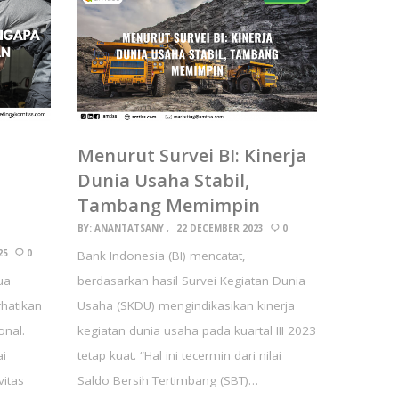
Menurut Survei BI: Kinerja
Dunia Usaha Stabil,
Tambang Memimpin
BY:
ANANTATSANY
22 DECEMBER 2023
0
25
0
Bank Indonesia (BI) mencatat,
ua
berdasarkan hasil Survei Kegiatan Dunia
rhatikan
Usaha (SKDU) mengindikasikan kinerja
onal.
kegiatan dunia usaha pada kuartal III 2023
i
tetap kuat. “Hal ini tecermin dari nilai
vitas
Saldo Bersih Tertimbang (SBT)…