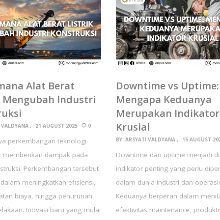
mana Alat Berat
Downtime vs Uptime:
k Mengubah Industri
Mengapa Keduanya
ruksi
Merupakan Indikator
Krusial
I VALDYANA
21 AUGUST 2025
0
BY:
ARSYATI VALDYANA
15 AUGUST 20
ya perkembangan teknologi
kut memberikan dampak pada
Downtime dan uptime menjadi d
struksi. Perkembangan tersebut
indikator penting yang perlu dipe
 dalam meningkatkan efisiensi,
dalam dunia industri dan operasi
tan biaya, hingga penurunan
Keduanya berperan dalam menila
celakaan. Inovasi baru yang mulai
efektivitas maintenance, produkti