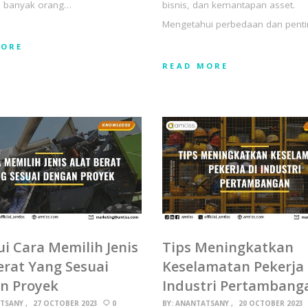
leh banyak orang…
bisnis, dan kemantapan asset.
Mengetahui perbedaan dan pent
MORE
READ MORE
i Cara Memilih Jenis
Tips Meningkatkan
erat Yang Sesuai
Keselamatan Pekerja 
n Proyek
Industri Pertambang
TSANY
27 OCTOBER 2023
0
BY:
ANANTATSANY
20 OCTOBER 2023