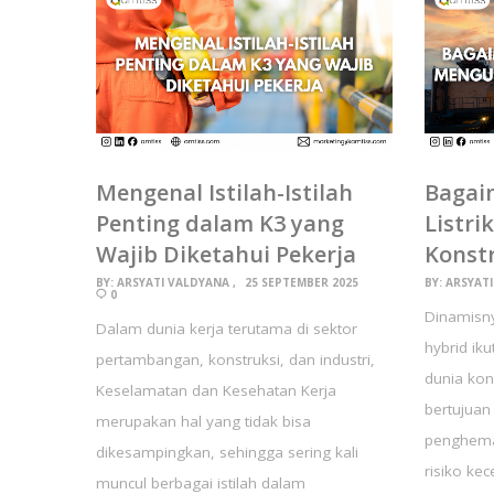
Mengenal Istilah-Istilah
Bagai
Penting dalam K3 yang
Listri
Wajib Diketahui Pekerja
Konst
BY:
ARSYATI VALDYANA
25 SEPTEMBER 2025
BY:
ARSYAT
0
Dinamisn
Dalam dunia kerja terutama di sektor
hybrid i
pertambangan, konstruksi, dan industri,
dunia kon
Keselamatan dan Kesehatan Kerja
bertujuan
merupakan hal yang tidak bisa
penghema
dikesampingkan, sehingga sering kali
risiko ke
muncul berbagai istilah dalam