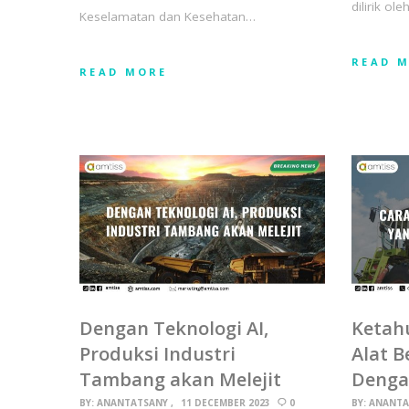
dilirik o
Keselamatan dan Kesehatan…
READ 
READ MORE
Dengan Teknologi AI,
Ketahu
Produksi Industri
Alat B
Tambang akan Melejit
Denga
BY:
ANANTATSANY
11 DECEMBER 2023
0
BY:
ANANTA