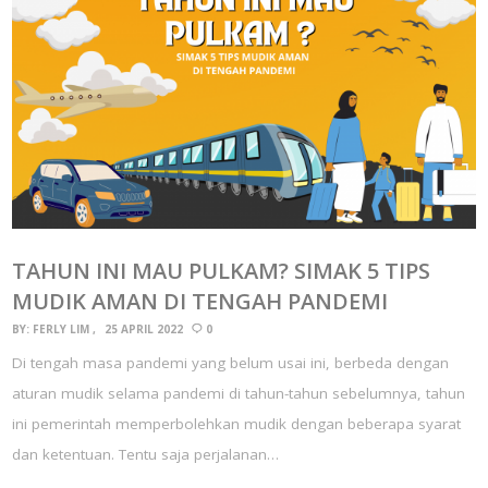
TAHUN INI MAU PULKAM? SIMAK 5 TIPS
MUDIK AMAN DI TENGAH PANDEMI
BY:
FERLY LIM
25 APRIL 2022
0
Di tengah masa pandemi yang belum usai ini, berbeda dengan
aturan mudik selama pandemi di tahun-tahun sebelumnya, tahun
ini pemerintah memperbolehkan mudik dengan beberapa syarat
dan ketentuan. Tentu saja perjalanan…