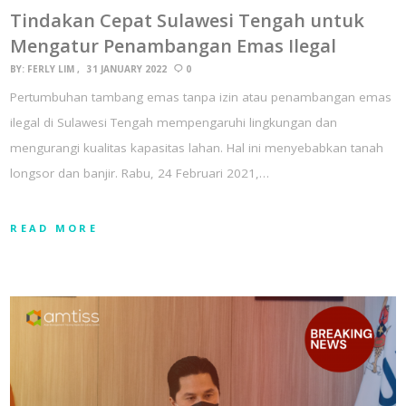
Tindakan Cepat Sulawesi Tengah untuk
Mengatur Penambangan Emas Ilegal
BY:
FERLY LIM
31 JANUARY 2022
0
Pertumbuhan tambang emas tanpa izin atau penambangan emas
ilegal di Sulawesi Tengah mempengaruhi lingkungan dan
mengurangi kualitas kapasitas lahan. Hal ini menyebabkan tanah
longsor dan banjir. Rabu, 24 Februari 2021,…
READ MORE