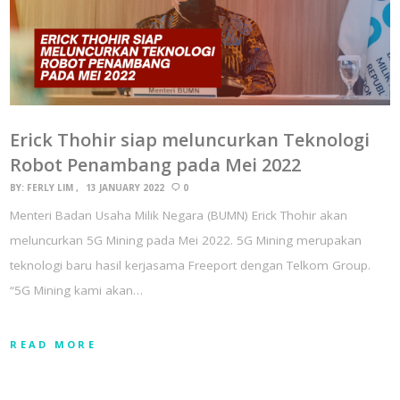
Erick Thohir siap meluncurkan Teknologi
Robot Penambang pada Mei 2022
BY:
FERLY LIM
13 JANUARY 2022
0
Menteri Badan Usaha Milik Negara (BUMN) Erick Thohir akan
meluncurkan 5G Mining pada Mei 2022. 5G Mining merupakan
teknologi baru hasil kerjasama Freeport dengan Telkom Group.
“5G Mining kami akan…
READ MORE