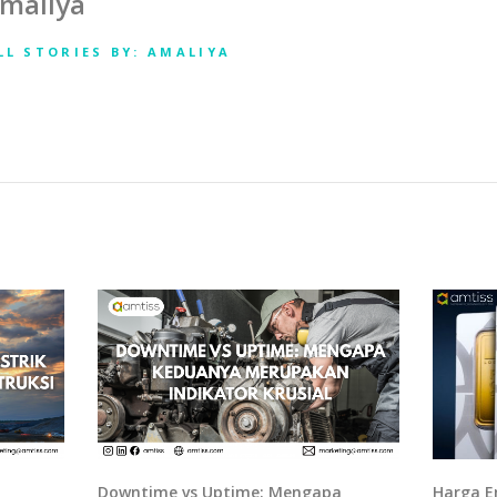
maliya
LL STORIES BY: AMALIYA
Downtime vs Uptime: Mengapa
Harga Em