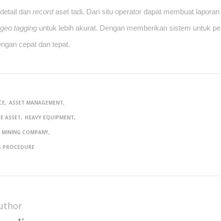
etail dan 
record
 aset tadi. Dari situ operator dapat membuat lapora
 
geo tagging
 untuk lebih akurat. Dengan memberikan sistem untuk pel
ngan cepat dan tepat.
CE
ASSET MANAGEMENT
E ASSET
HEAVY EQUIPMENT
MINING COMPANY
G PROCEDURE
uthor