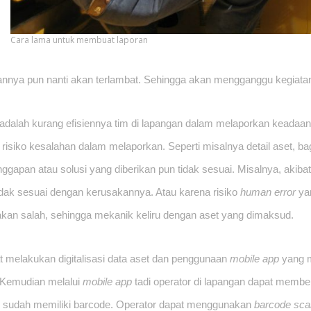
Cara lama untuk membuat laporan
nnya pun nanti akan terlambat. Sehingga akan mengganggu kegiatan
 adalah kurang efisiennya tim di lapangan dalam melaporkan keadaan 
isiko kesalahan dalam melaporkan. Seperti misalnya detail aset, bag
nggapan atau solusi yang diberikan pun tidak sesuai. Misalnya, akibat 
idak sesuai dengan kerusakannya. Atau karena risiko 
human error
 ya
kan salah, sehingga mekanik keliru dengan aset yang dimaksud.
t melakukan digitalisasi data aset dan penggunaan 
mobile app
 yang 
 Kemudian melalui 
mobile app 
tadi operator di lapangan dapat member
 sudah memiliki barcode. Operator dapat menggunakan 
barcode sca