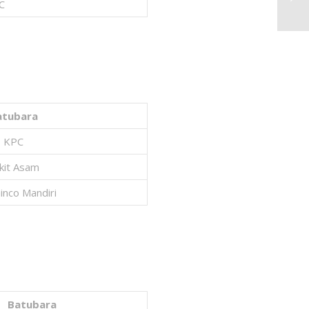
C
atubara
KPC
kit Asam
inco Mandiri
Batubara