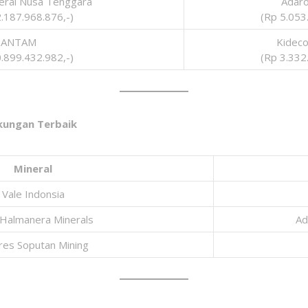
ral Nusa Tenggara
Adaro
.187.968.876,-)
(Rp 5.053
ANTAM
Kideco
.899.432.982,-)
(Rp 3.332
gkungan Terbaik
Mineral
Vale Indonsia
Halmanera Minerals
Ad
es Soputan Mining