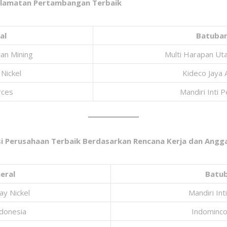
selamatan Pertambangan Terbaik
al
Batuba
an Mining
Multi Harapan U
Nickel
Kideco Jaya
rces
Mandiri Inti 
asi Perusahaan Terbaik Berdasarkan Rencana Kerja dan Angg
eral
Batu
y Nickel
Mandiri Int
ndonesia
Indominco