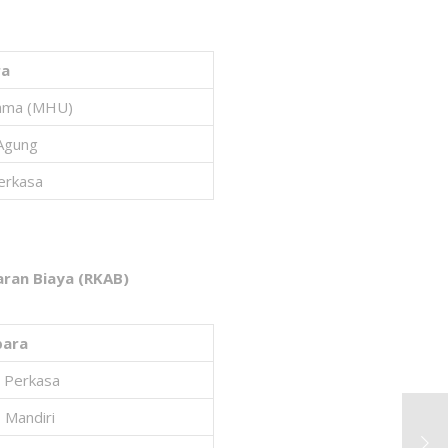
ra
tama (MHU)
 Agung
Perkasa
aran Biaya (RKAB)
bara
i Perkasa
 Mandiri