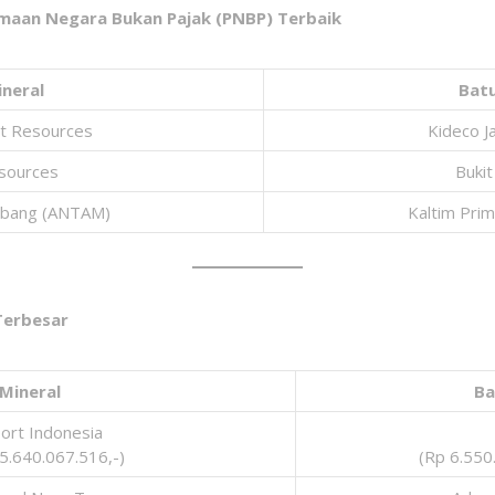
maan Negara Bukan Pajak (PNBP) Terbaik
ineral
Bat
rt Resources
Kideco J
esources
Buki
bang (ANTAM)
Kaltim Prim
Terbesar
Mineral
Ba
ort Indonesia
5.640.067.516,-)
(Rp 6.550