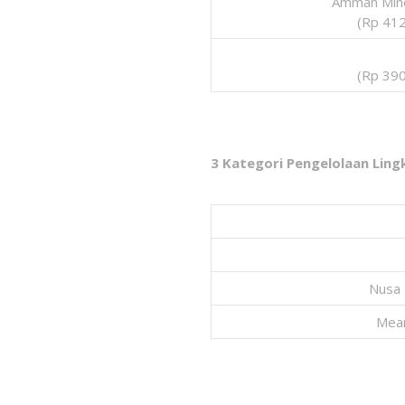
Amman Mine
(Rp 412
(Rp 390
3 Kategori Pengelolaan Lin
Nusa 
Mear