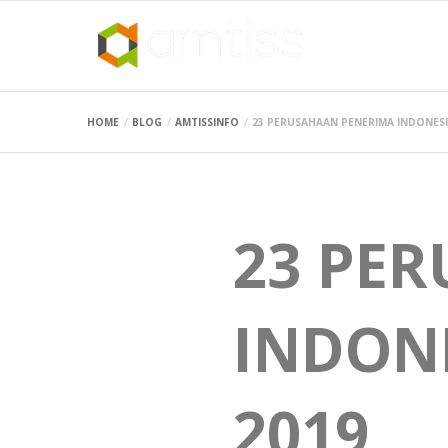
HOME
BLOG
AMTISSINFO
23 PERUSAHAAN PENERIMA INDONESI
23 PE
INDON
2019