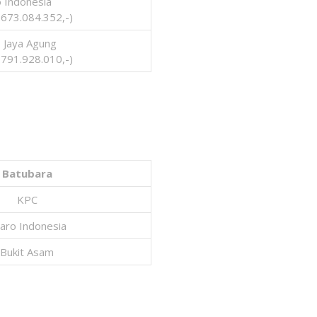
 Indonesia
.673.084.352,-)
 Jaya Agung
.791.928.010,-)
Batubara
KPC
aro Indonesia
Bukit Asam