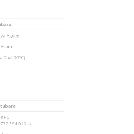
ubara
aya Agung
t Asam
a Coal (KPC)
tubara
KPC
.732.394.010,-)