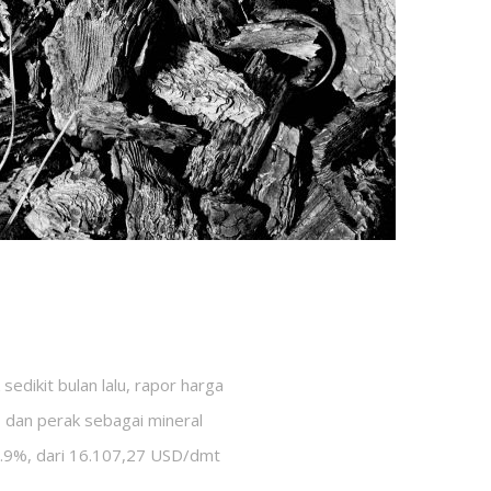
dikit bulan lalu, rapor harga
 dan perak sebagai mineral
13.9%, dari 16.107,27 USD/dmt