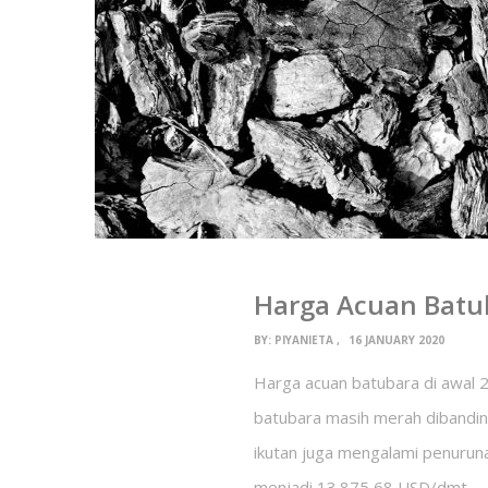
Harga Acuan Batub
BY:
PIYANIETA
16 JANUARY 2020
Harga acuan batubara di awal 2
batubara masih merah dibandin
ikutan juga mengalami penuruna
menjadi 13.875,68 USD/dmt.…