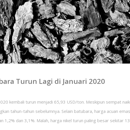
ara Turun Lagi di Januari 2020
020 kembali turun menjadi 65,93 USD/ton. Meskipun sempat naik se
gkan tahun-tahun sebelumnya. Selain batubara, harga acuan emas
n 1,2% dan 3,1%. Malah, harga nikel turun paling besar sekitar 