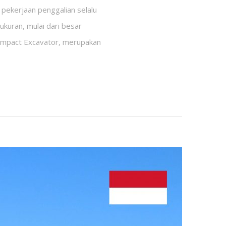
pekerjaan penggalian selalu
 ukuran, mulai dari besar
 Compact Excavator, merupakan