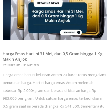
Harga Emas Hari Ini 31 Mei, dari 0,5 Gram hingga 1 Kg
Makin Anjlok
BY:
FERLY LIM
31 MAY 2022
Harga emas hari ini keluaran Antam 24 karat terus mengalami
penurunan harga. Hari ini harga emas Antam melemah
sebesar Rp 2.000/gram dan berada di kisaran harga Rp
983.000 per gram. Untuk satuan harga emas terkecil ukuran
0,5 gram saat ini berada di angka Rp 541.500. Sementara itu