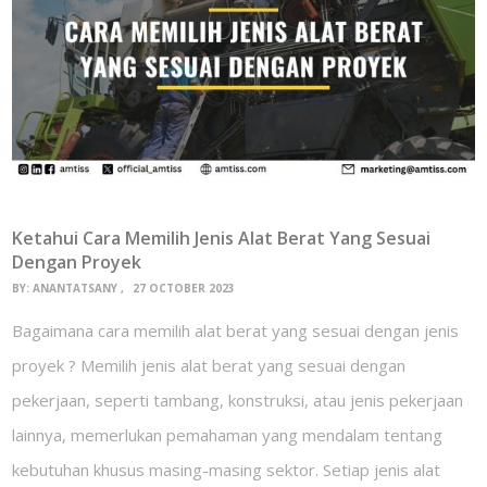
Ketahui Cara Memilih Jenis Alat Berat Yang Sesuai
Dengan Proyek
BY:
ANANTATSANY
27 OCTOBER 2023
Bagaimana cara memilih alat berat yang sesuai dengan jenis
proyek ? Memilih jenis alat berat yang sesuai dengan
pekerjaan, seperti tambang, konstruksi, atau jenis pekerjaan
lainnya, memerlukan pemahaman yang mendalam tentang
kebutuhan khusus masing-masing sektor. Setiap jenis alat