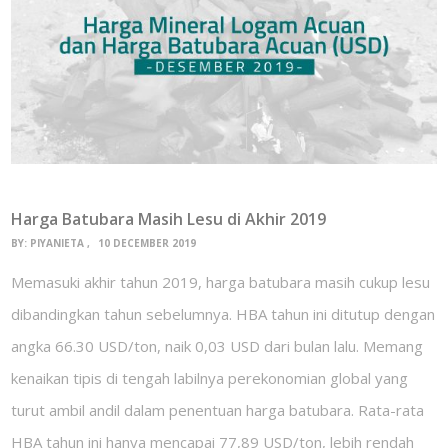
Harga Batubara Masih Lesu di Akhir 2019
BY:
PIYANIETA
10 DECEMBER 2019
Memasuki akhir tahun 2019, harga batubara masih cukup lesu
dibandingkan tahun sebelumnya. HBA tahun ini ditutup dengan
angka 66.30 USD/ton, naik 0,03 USD dari bulan lalu. Memang
kenaikan tipis di tengah labilnya perekonomian global yang
turut ambil andil dalam penentuan harga batubara. Rata-rata
HBA tahun ini hanya mencapai 77,89 USD/ton, lebih rendah