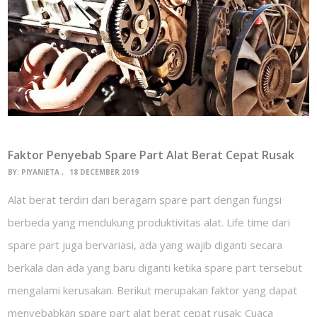
Faktor Penyebab Spare Part Alat Berat Cepat Rusak
BY:
PIYANIETA
18 DECEMBER 2019
Alat berat terdiri dari beragam spare part dengan fungsi
berbeda yang mendukung produktivitas alat. Life time dari
spare part juga bervariasi, ada yang wajib diganti secara
berkala dan ada yang baru diganti ketika spare part tersebut
mengalami kerusakan. Berikut merupakan faktor yang dapat
menyebabkan spare part alat berat cepat rusak: Cuaca