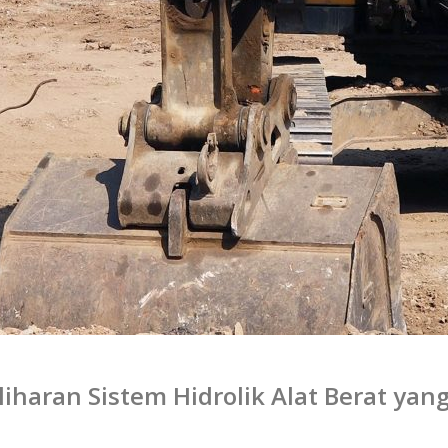
iharan Sistem Hidrolik Alat Berat yang