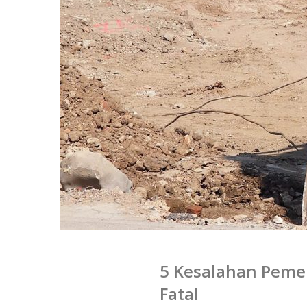
5 Kesalahan Pemel
Fatal