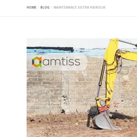
HOME
BLOG
MAINTENANCE SISTEM HIDROLIK