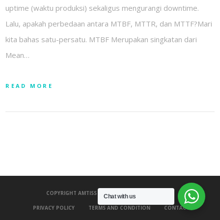
uptime (waktu produksi) sekaligus mengurangi downtime.
Lalu, apakah perbedaan antara MTBF, MTTR, dan MTTF?Mari
kita bahas satu-persatu. MTBF Merupakan singkatan dari
Mean…
READ MORE
COPYRIGHT AMTISS 2020 - ALL RIGHTS RESERVED.
Chat with us
PRIVACY POLICY
TERMS AND CONDITION
CONTACT