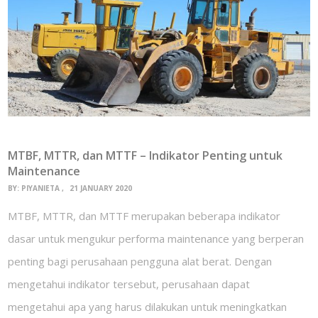
MTBF, MTTR, dan MTTF – Indikator Penting untuk
Maintenance
BY:
PIYANIETA
21 JANUARY 2020
MTBF, MTTR, dan MTTF merupakan beberapa indikator
dasar untuk mengukur performa maintenance yang berperan
penting bagi perusahaan pengguna alat berat. Dengan
mengetahui indikator tersebut, perusahaan dapat
mengetahui apa yang harus dilakukan untuk meningkatkan