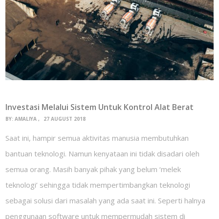
Investasi Melalui Sistem Untuk Kontrol Alat Berat
BY:
AMALIYA
27 AUGUST 2018
Saat ini, hampir semua aktivitas manusia membutuhkan
bantuan teknologi. Namun kenyataan ini tidak disadari oleh
semua orang. Masih banyak pihak yang belum ‘melek
teknologi’ sehingga tidak mempertimbangkan teknologi
sebagai solusi dari masalah yang ada saat ini. Seperti halnya
penggunaan software untuk mempermudah sistem di