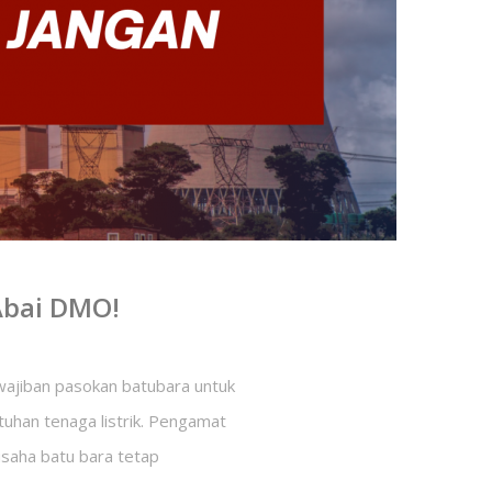
Abai DMO!
wajiban pasokan batubara untuk
tuhan tenaga listrik. Pengamat
saha batu bara tetap