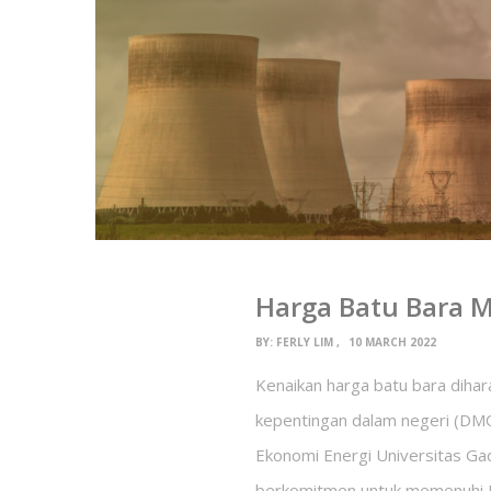
Harga Batu Bara 
BY:
FERLY LIM
10 MARCH 2022
Kenaikan harga batu bara diha
kepentingan dalam negeri (DMO)
Ekonomi Energi Universitas G
berkomitmen untuk memenuhi 