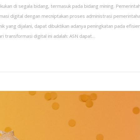
dilakukan di segala bidang, termasuk pada bidang mining. Pemerint
asi digital dengan mecniptakan proses administrasi pemerintahan
k yang dijalani, dapat dibuktikan adanya peningkatan pada efisien
ri transformasi digital ini adalah: ASN dapat…