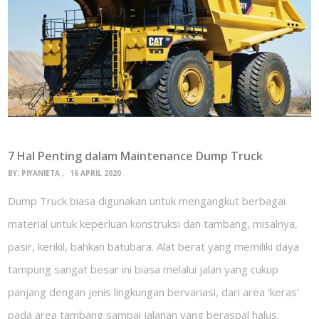
7 Hal Penting dalam Maintenance Dump Truck
BY:
PIYANIETA
16 APRIL 2020
Dump Truck biasa digunakan untuk mengangkut berbagai
material untuk keperluan konstruksi dan tambang, misalnya,
pasir, kerikil, bahkan batubara. Alat berat yang memiliki daya
tampung sangat besar ini biasa melalui jalan yang cukup
panjang dengan jenis lingkungan bervariasi, dari area ‘keras’
pada area tambang sampai jalanan yang beraspal halus.