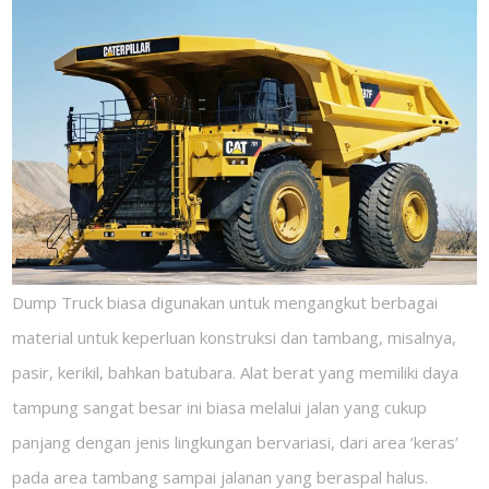
Dump Truck biasa digunakan untuk mengangkut berbagai
material untuk keperluan konstruksi dan tambang, misalnya,
pasir, kerikil, bahkan batubara. Alat berat yang memiliki daya
tampung sangat besar ini biasa melalui jalan yang cukup
panjang dengan jenis lingkungan bervariasi, dari area ‘keras’
pada area tambang sampai jalanan yang beraspal halus.