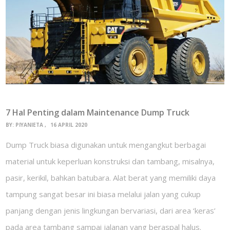
7 Hal Penting dalam Maintenance Dump Truck
BY:
PIYANIETA
16 APRIL 2020
Dump Truck biasa digunakan untuk mengangkut berbagai
material untuk keperluan konstruksi dan tambang, misalnya,
pasir, kerikil, bahkan batubara. Alat berat yang memiliki daya
tampung sangat besar ini biasa melalui jalan yang cukup
panjang dengan jenis lingkungan bervariasi, dari area ‘keras’
pada area tambang sampai jalanan yang beraspal halus.