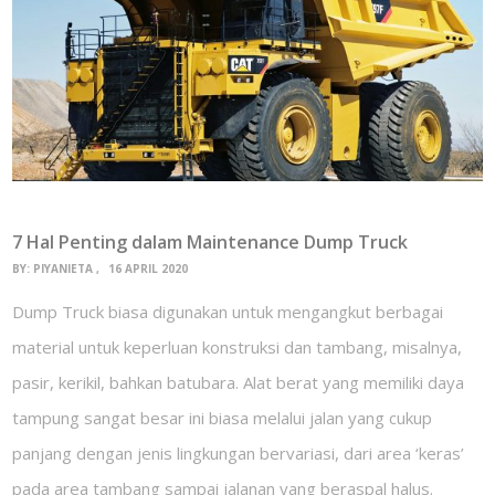
7 Hal Penting dalam Maintenance Dump Truck
BY:
PIYANIETA
16 APRIL 2020
Dump Truck biasa digunakan untuk mengangkut berbagai
material untuk keperluan konstruksi dan tambang, misalnya,
pasir, kerikil, bahkan batubara. Alat berat yang memiliki daya
tampung sangat besar ini biasa melalui jalan yang cukup
panjang dengan jenis lingkungan bervariasi, dari area ‘keras’
pada area tambang sampai jalanan yang beraspal halus.