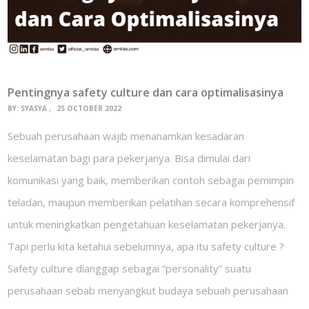
Pentingnya safety culture dan cara optimalisasinya
BY:
SYASYA
25 OCTOBER 2022
Sebuah perusahaan wajib menanamkan kesadaran
keselamatan bagi para pekerjanya. Bisa dimulai dari
komunikasi yang baik, memberikan contoh sebagai pemimpin
teladan, maupun memberikan pelatihan secara komprehensif
untuk meningkatkan pengetahuan keselamatan pekerjanya.
Tapi perlu kita ketahui sebelumnya, apa itu safety culture ?
Safety culture dianggap sebagai “personality” suatu
perusahaan sebab menyangkut budaya sebuah perusahaan