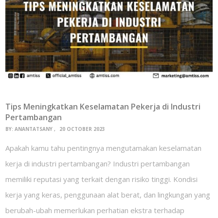
Tips Meningkatkan Keselamatan Pekerja di Industri
Pertambangan
BY:
ANANTATSANY
20 OCTOBER 2023
Apakah kamu tahu pentingnya mengutamakan keselamatan
kerja di industri pertambangan? Industri pertambangan
memiliki reputasi yang terkait dengan risiko tinggi. Kondisi
kerja yang keras, penggunaan alat berat, dan lingkungan yang
berubah-ubah memerlukan perhatian ekstra terhadap