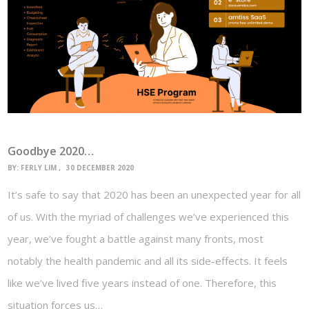
Goodbye 2020…
BY:
FERLY LIM
30 DECEMBER 2020
It’s safe to say that 2020 has been an unexpected year for all
of us. With the myriad of challenges we’ve experienced this
year, we’ve fought a battle against many fronts, most
notably the health pandemic and all its side-effects. It feels
like we’ve lived five years instead of one. Therefore, this
situation forces us…