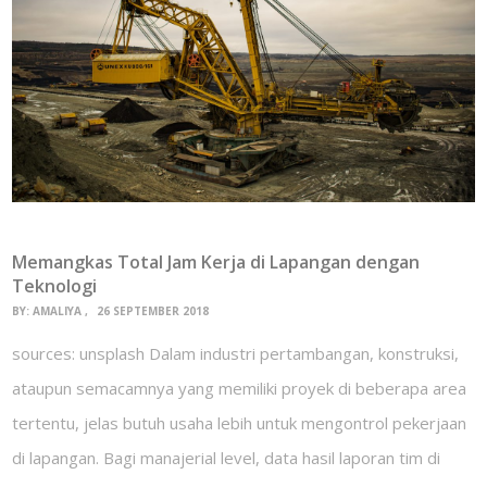
Memangkas Total Jam Kerja di Lapangan dengan
Teknologi
BY:
AMALIYA
26 SEPTEMBER 2018
sources: unsplash Dalam industri pertambangan, konstruksi,
ataupun semacamnya yang memiliki proyek di beberapa area
tertentu, jelas butuh usaha lebih untuk mengontrol pekerjaan
di lapangan. Bagi manajerial level, data hasil laporan tim di