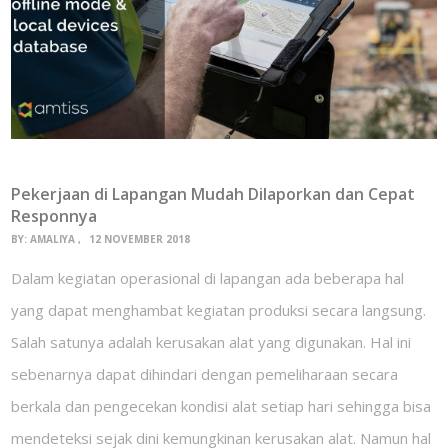
Pekerjaan di Lapangan Mudah Dilaporkan dan Cepat
Responnya
BY:
AMALIYA
12 NOVEMBER 2018
Dalam kegiatan operasional di lapangan ada beberapa hal
yang dapat menghambat kegiatan produksi secara langsung.
Salah satunya adalah kerusakan alat yang digunakan. Hal ini
sebenarnya dapat dihindari dengan pemeliharaan secara
berkala dan pengecekan kondisi alat setiap hari sehingga bisa
mendeteksi sejak dini kemungkinan kerusakan alat. Namun hal