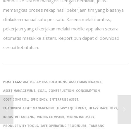
kembali ke sistem
manager
. Dengan demikian, jelas
memangkas proses rekap hasil pekerjaan tim yang biasanya
dilakukan manual satu per satu. Karena melalui amtiss,
pekerjaan yang dikerjakan melalui
mobile app
akan secara
otomatis masuk ke sistem. Report pun dapat di download
sesuai kebutuhan.
POST TAGS:
AMTISS
AMTISS SOLUTIONS
ASSET MAINTENANCE
ASSET MANAGEMENT
COAL
CONSTRUCTION
CONSUMPTION
COST CONTROL
EFFICIENCY
ENTERPRISE ASSET
ENTERPRISE ASSET MANAGEMENT
HEAVY EQUIPMENT
HEAVY MACHINERY
INDUSTRI TAMBANG
MINING COMPANY
MINING INDUSTRY
PRODUCTIVITY TOOLS
SAFE OPERATING PROCEDURE
TAMBANG