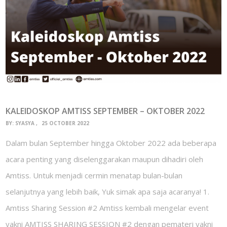
KALEIDOSKOP AMTISS SEPTEMBER – OKTOBER 2022
BY:
SYASYA
25 OCTOBER 2022
Dalam bulan September hingga Oktober 2022 ada beberapa
acara penting yang diselenggarakan maupun dihadiri oleh
Amtiss. Untuk menjadi cermin menatap bulan-bulan
selanjutnya yang lebih baik, Yuk simak apa saja acaranya! 1.
Amtiss Sharing Session #2 Amtiss kembali mengelar event
yakni AMTISS SHARING SESSION #2 dengan pemateri yakni