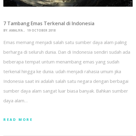
7 Tambang Emas Terkenal di Indonesia
BY:
AMALIYA
19 OCTOBER 2018
Emas memang menjadi salah satu sumber daya alam paling
berharga di seluruh dunia. Dan di Indonesia sendiri sudah ada
beberapa tempat untum menambang emas yang sudah
terkenal hingga ke dunia. udah menjadi rahasia umum jika
Indonesia saat ini adalah salah satu negara dengan berbagai
sumber daya alam sangat luar biasa banyak. Bahkan sumber
daya alam…
READ MORE